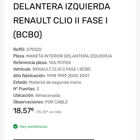
DELANTERA IZQUIERDA
RENAULT CLIO II FASE I
(BCB0)
RefID
: 579320
Pieza
: MANETA INTERIOR DELANTERA IZQUIERDA
Referencia pieza
: 106.193154
Vehículo
: RENAULT CLIO II FASE I BCB0
Año fabricación
: 1998 1999 2000 2001
Estado
: Material de segunda mano
Nº Puertas
: 3
Ubicación
: Almacenada
Observaciones
: POR CABLE
18,57
€
15,35
€
Hay existencias