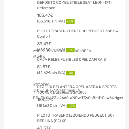
DEPOSITO COMBUSTIBLE SEAT LEON (1P1)
Reference
103,47
€
85,51
€
-0%
PILOTO TRASERO DERECHO PEUGEOT 308 SW
Confort
83,47
€
68,98
€
-0%
CAJA RELES FUSIBLES OPEL ZAFIRA B
51,57
€
42,62
€
-0%
REJILLA DELANTERA OPEL ASTRA K SPORTS
TOURER Business StartStop
183,47
€
151,63
€
-0%
PILOTO TRASERO IZQUIERDO PEUGEOT 307
BERLINA (S2) XS
43,57
€