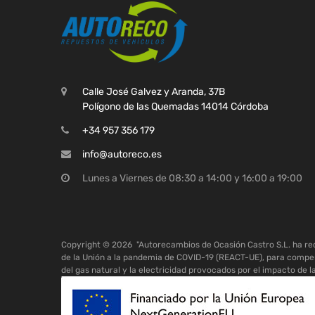
Calle José Galvez y Aranda, 37B
Polígono de las Quemadas 14014 Córdoba
+34 957 356 179
info@autoreco.es
Lunes a Viernes de 08:30 a 14:00 y 16:00 a 19:00
Copyright ©
2026
"Autorecambios de Ocasión Castro S.L. ha r
de la Unión a la pandemia de COVID-19 (REACT-UE), para compen
del gas natural y la electricidad provocados por el impacto de l