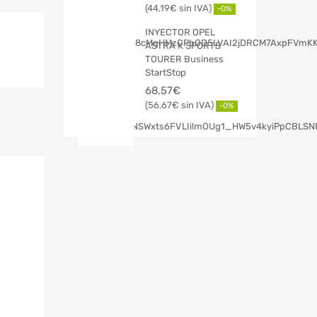
44,19
€
-0%
INYECTOR OPEL
ASTRA K SPORTS
TOURER Business
StartStop
68,57
€
56,67
€
-0%