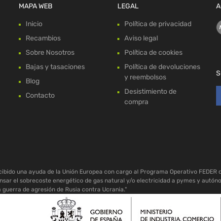
MAPA WEB
LEGAL
A
Inicio
Política de privacidad
Recambios
Aviso legal
Sobre Nosotros
Política de cookies
Bajas y tasaciones
Política de devoluciones
S
y reembolsos
Blog
Desistimiento de
Contacto
compra
ecibido una ayuda de la Unión Europea con cargo al Programa Operativo FEDER 
sar el sobrecoste energético de gas natural y/o electricidad a pymes y autón
a guerra de agresión de Rusia contra Ucrania."