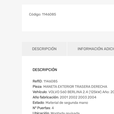
Código:
1146085
DESCRIPCIÓN
INFORMACIÓN ADIC
DESCRIPCIÓN
RefID
: 1146085
Pieza
: MANETA EXTERIOR TRASERA DERECHA
Vehículo
: VOLVO S60 BERLINA 2.4 (125kW) Año: 2
Año fabricación
: 2001 2002 2003 2004
Estado
: Material de segunda mano
Nº Puertas
: 4
Ubicación
: Montada revisada