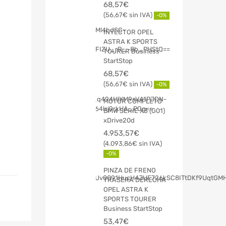
68,57
€
56,67
€
-0%
INYECTOR OPEL
ASTRA K SPORTS
TOURER Business
StartStop
68,57
€
56,67
€
-0%
MOTOR COMPLETO
BMW SERIE X3 (G01)
xDrive20d
4.953,57
€
4.093,86
€
-0%
PINZA DE FRENO
TRASERA DERECHA
OPEL ASTRA K
SPORTS TOURER
Business StartStop
53,47
€