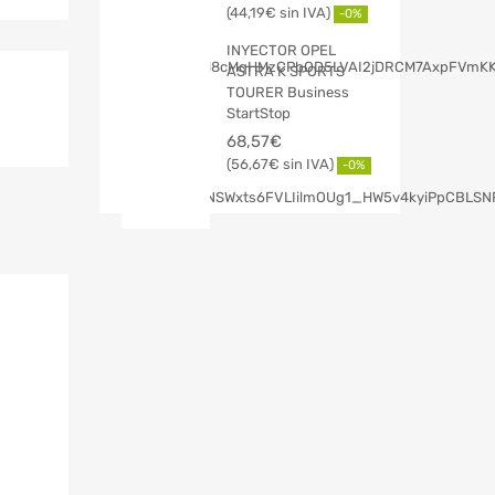
44,19
€
-0%
INYECTOR OPEL
ASTRA K SPORTS
TOURER Business
StartStop
68,57
€
56,67
€
-0%