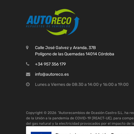
Calle José Galvez y Aranda, 37B
Polígono de las Quemadas 14014 Córdoba
+34 957 356 179
info@autoreco.es
Lunes a Viernes de 08:30 a 14:00 y 16:00 a 19:00
Copyright ©
2026
"Autorecambios de Ocasión Castro S.L. ha r
de la Unión a la pandemia de COVID-19 (REACT-UE), para compen
del gas natural y la electricidad provocados por el impacto de l