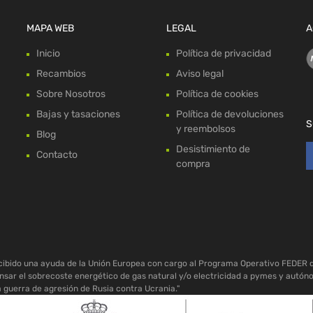
MAPA WEB
LEGAL
A
Inicio
Política de privacidad
Recambios
Aviso legal
Sobre Nosotros
Política de cookies
Bajas y tasaciones
Política de devoluciones
S
y reembolsos
Blog
Desistimiento de
Contacto
compra
ecibido una ayuda de la Unión Europea con cargo al Programa Operativo FEDER 
sar el sobrecoste energético de gas natural y/o electricidad a pymes y autón
a guerra de agresión de Rusia contra Ucrania."