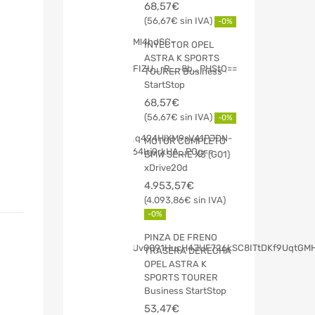
68,57
€
56,67
€
-0%
INYECTOR OPEL
ASTRA K SPORTS
TOURER Business
StartStop
68,57
€
56,67
€
-0%
MOTOR COMPLETO
BMW SERIE X3 (G01)
xDrive20d
4.953,57
€
4.093,86
€
-0%
PINZA DE FRENO
TRASERA DERECHA
OPEL ASTRA K
SPORTS TOURER
Business StartStop
53,47
€