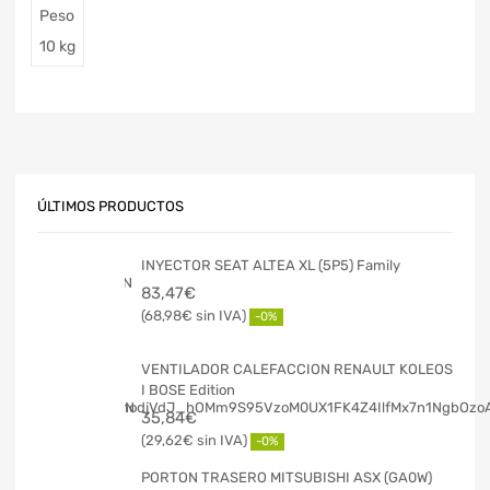
Peso
10 kg
ÚLTIMOS PRODUCTOS
INYECTOR SEAT ALTEA XL (5P5) Family
83,47
€
68,98
€
-0%
VENTILADOR CALEFACCION RENAULT KOLEOS
I BOSE Edition
35,84
€
29,62
€
-0%
PORTON TRASERO MITSUBISHI ASX (GA0W)