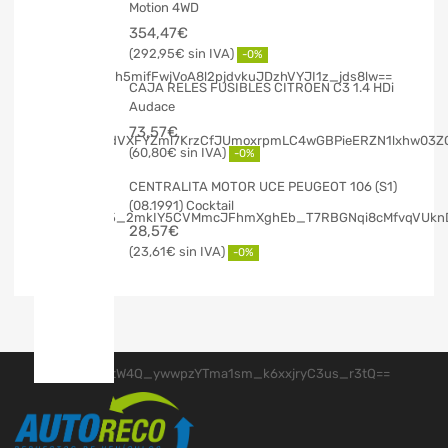
Motion 4WD
354,47
€
292,95
€
-0%
CAJA RELES FUSIBLES CITROEN C3 1.4 HDi
Audace
73,57
€
60,80
€
-0%
CENTRALITA MOTOR UCE PEUGEOT 106 (S1)
(08.1991) Cocktail
28,57
€
23,61
€
-0%