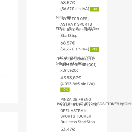
68,57
€
56,67
€
-0%
INYECTOR OPEL
ASTRA K SPORTS
TOURER Business
StartStop
68,57
€
56,67
€
-0%
MOTOR COMPLETO
BMW SERIE X3 (G01)
xDrive20d
4.953,57
€
4.093,86
€
-0%
PINZA DE FRENO
TRASERA DERECHA
OPEL ASTRA K
SPORTS TOURER
Business StartStop
53,47
€