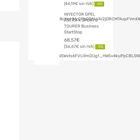
44,19
€
-0%
INYECTOR OPEL
ASTRA K SPORTS
TOURER Business
StartStop
68,57
€
56,67
€
-0%