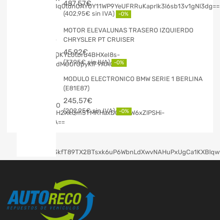
487,57
€
402,95
€
-0%
MOTOR ELEVALUNAS TRASERO IZQUIERDO
CHRYSLER PT CRUISER
45,92
€
37,95
€
-0%
MODULO ELECTRONICO BMW SERIE 1 BERLINA
(E81E87)
245,57
€
202,95
€
-0%