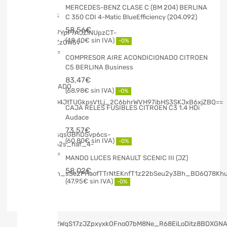
MERCEDES-BENZ CLASE C (BM 204) BERLINA
C 350 CDI 4-Matic BlueEfficiency (204.092)
58,56
€
48,40
€
-0%
COMPRESOR AIRE ACONDICIONADO CITROEN
C5 BERLINA Business
83,47
€
68,98
€
-0%
CAJA RELES FUSIBLES CITROEN C3 1.4 HDi
Audace
73,57
€
60,80
€
-0%
MANDO LUCES RENAULT SCENIC III (JZ)
58,02
€
47,95
€
-0%