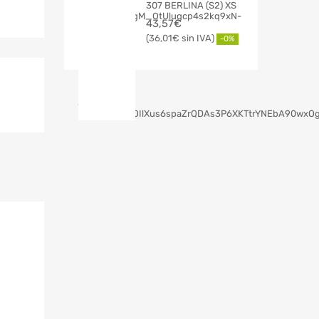
307 BERLINA (S2) XS
43,57
€
36,01
€
-0%