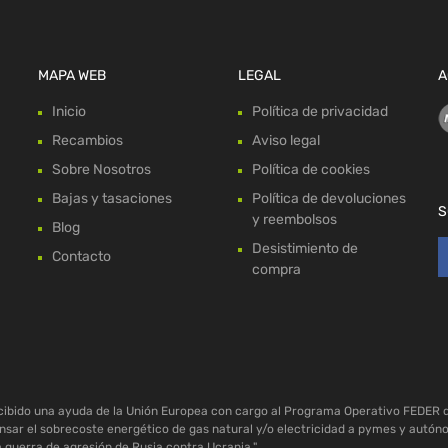
MAPA WEB
LEGAL
A
Inicio
Política de privacidad
Recambios
Aviso legal
Sobre Nosotros
Política de cookies
Bajas y tasaciones
Política de devoluciones
S
y reembolsos
Blog
Desistimiento de
Contacto
compra
ecibido una ayuda de la Unión Europea con cargo al Programa Operativo FEDER 
sar el sobrecoste energético de gas natural y/o electricidad a pymes y autón
a guerra de agresión de Rusia contra Ucrania."