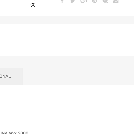
(0)
IONAL
INA Año: 2000