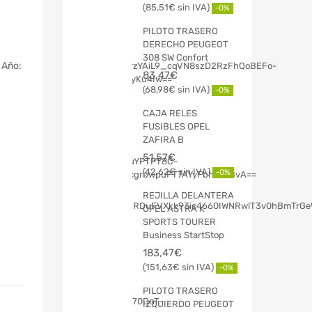
85,51
€
-0%
PILOTO TRASERO
DERECHO PEUGEOT
308 SW Confort
 Año:
83,47
€
68,98
€
-0%
CAJA RELES
FUSIBLES OPEL
ZAFIRA B
51,57
€
42,62
€
-0%
REJILLA DELANTERA
OPEL ASTRA K
SPORTS TOURER
Business StartStop
183,47
€
151,63
€
-0%
PILOTO TRASERO
IZQUIERDO PEUGEOT