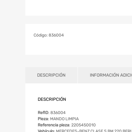
Código:
836004
DESCRIPCIÓN
INFORMACIÓN ADIC
DESCRIPCIÓN
RefID
: 836004
Pieza
: MANDO LIMPIA
Referencia pieza
: 2205450010
Vehículo
: MERCEDES-BENZ CLASE S BM 220 BERL