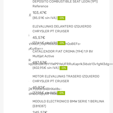
DEPOSITO COMBUSTIBLE SEAT LEON (1P1)
Reference
103,47
€
85,51
€
-0%
ELEVALUNAS DELANTERO IZQUIERDO
CHRYSLER PT CRUISER
45,57
€
37,66
€
-0%
CATALIZADOR FIAT CROMA (194) 1.9 8V
Multijet Active
487,57
€
402,95
€
-0%
MOTOR ELEVALUNAS TRASERO IZQUIERDO
CHRYSLER PT CRUISER
45,92
€
37,95
€
-0%
MODULO ELECTRONICO BMW SERIE 1 BERLINA
(E81E87)
245,57
€