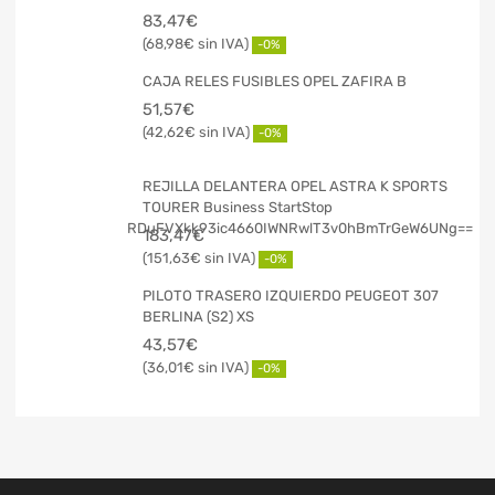
83,47
€
68,98
€
-0%
CAJA RELES FUSIBLES OPEL ZAFIRA B
51,57
€
42,62
€
-0%
REJILLA DELANTERA OPEL ASTRA K SPORTS
TOURER Business StartStop
183,47
€
151,63
€
-0%
PILOTO TRASERO IZQUIERDO PEUGEOT 307
BERLINA (S2) XS
43,57
€
36,01
€
-0%