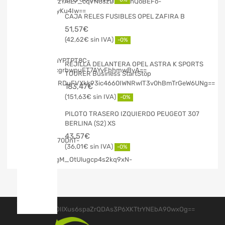
CAJA RELES FUSIBLES OPEL ZAFIRA B
51,57
€
42,62
€
-0%
REJILLA DELANTERA OPEL ASTRA K SPORTS
TOURER Business StartStop
183,47
€
151,63
€
-0%
PILOTO TRASERO IZQUIERDO PEUGEOT 307
BERLINA (S2) XS
43,57
€
36,01
€
-0%