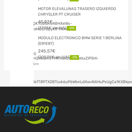
MOTOR ELEVALUNAS TRASERO IZQUIERDO
CHRYSLER PT CRUISER
45,92
€
37,95
€
-0%
MODULO ELECTRONICO BMW SERIE 1 BERLINA
(E81E87)
245,57
€
202,95
€
-0%