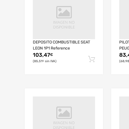
DEPOSITO COMBUSTIBLE SEAT
PILO
LEON 1P1 Reference
PEUG
103,47
83,
€
85,51
68,9
€