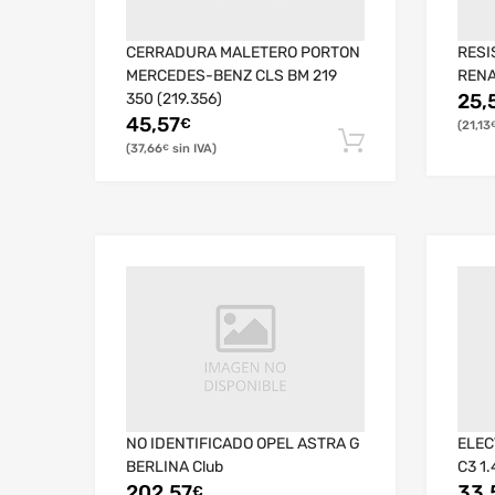
CERRADURA MALETERO PORTON
RESI
MERCEDES-BENZ CLS BM 219
RENA
350 (219.356)
25,
45,57
€
21,13
37,66
€
NO IDENTIFICADO OPEL ASTRA G
ELEC
BERLINA Club
C3 1
202,57
33,
€