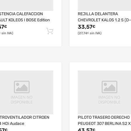
STENCIA CALEFACCION
REJILLA DELANTERA
ULT KOLEOS I BOSE Edition
CHEVROLET KALOS 1.2 S (D-
57
33,57
€
€
27,74
€
€
TROVENTILADOR CITROEN
PILOTO TRASERO DERECHO
.4 HDi Audace
PEUGEOT 307 BERLINA S2 
57
43,57
€
€