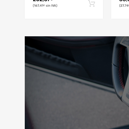
167,41
27,74
€