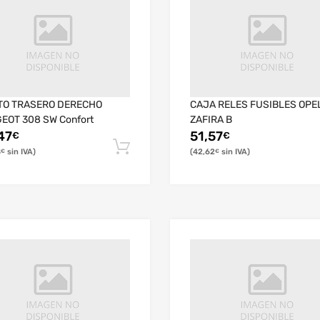
TO TRASERO DERECHO
CAJA RELES FUSIBLES OPE
EOT 308 SW Confort
ZAFIRA B
47
51,57
€
€
8
42,62
€
€