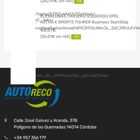
262,95
€
-0%
ELEVALUNAS TRASERO IZQUIERDO OPEL
ASTRA K SPORTS TOURER Business StartStop
43,57
€
36,01
€
-0%
Calle José Galvez y Aranda, 37B
Polígono de las Quemadas 14014 Córdoba
+34 957 356 179