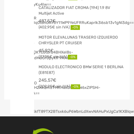
CATALIZADOR FIAT CROMA (194) 1.9 8V
Multijet Active
487,57
€
402,95
€
-0%
MOTOR ELEVALUNAS TRASERO IZQUIERDO
CHRYSLER PT CRUISER
45,92
€
37,95
€
-0%
MODULO ELECTRONICO BMW SERIE 1 BERLINA
(E81E87)
245,57
€
202,95
€
-0%