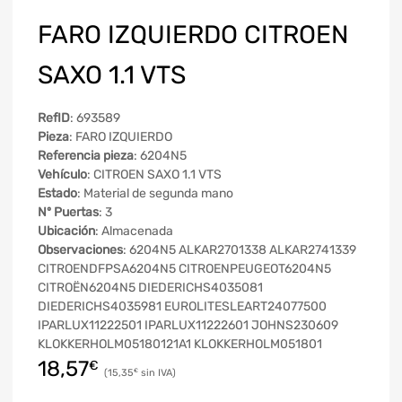
FARO IZQUIERDO CITROEN
SAXO 1.1 VTS
RefID
: 693589
Pieza
: FARO IZQUIERDO
Referencia pieza
: 6204N5
Vehículo
: CITROEN SAXO 1.1 VTS
Estado
: Material de segunda mano
Nº Puertas
: 3
Ubicación
: Almacenada
Observaciones
: 6204N5 ALKAR2701338 ALKAR2741339
CITROENDFPSA6204N5 CITROENPEUGEOT6204N5
CITROËN6204N5 DIEDERICHS4035081
DIEDERICHS4035981 EUROLITESLEART24077500
IPARLUX11222501 IPARLUX11222601 JOHNS230609
KLOKKERHOLM05180121A1 KLOKKERHOLM051801
18,57
€
15,35
€