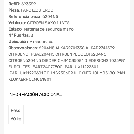
RefID
: 693589
Pieza
: FARO IZQUIERDO
Referencia pieza
: 6204N5
Vehículo
: CITROEN SAXO 1.1 VTS
Estado
: Material de segunda mano
Nº Puertas
: 3
Ubicación
: Almacenada
Observaciones
: 6204N5 ALKAR2701338 ALKAR2741339
CITROENDFPSA6204N5 CITROENPEUGEOT6204N5
CITROËN6204N5 DIEDERICHS4035081 DIEDERICHS4035981
EUROLITESLEART24077500 IPARLUX11222501
IPARLUX11222601 JOHNS230609 KLOKKERHOLM05180121A1
KLOKKERHOLM051801
INFORMACIÓN ADICIONAL
Peso
60 kg