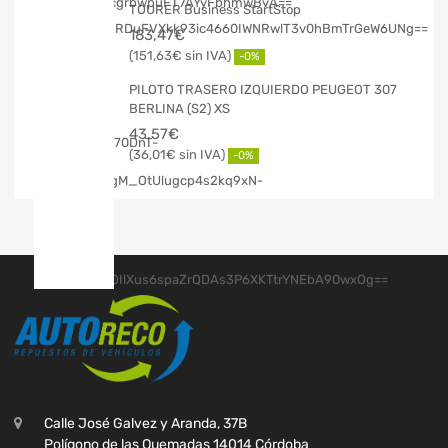
TOURER Business StartStop
183,47
€
151,63
€
-0%
PILOTO TRASERO IZQUIERDO PEUGEOT 307
BERLINA (S2) XS
43,57
€
36,01
€
-0%
Calle José Galvez y Aranda, 37B
Polígono de las Quemadas 14014 Córdoba