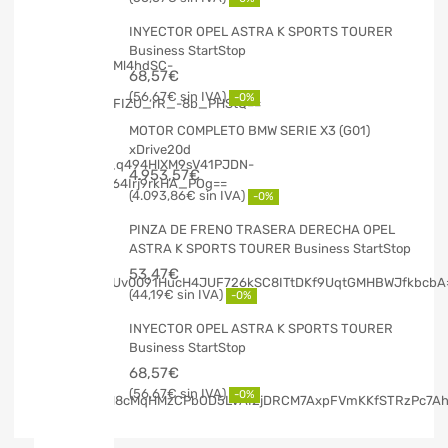
INYECTOR OPEL ASTRA K SPORTS TOURER
Business StartStop
68,57
€
56,67
€
-0%
MOTOR COMPLETO BMW SERIE X3 (G01)
xDrive20d
4.953,57
€
4.093,86
€
-0%
PINZA DE FRENO TRASERA DERECHA OPEL
ASTRA K SPORTS TOURER Business StartStop
53,47
€
44,19
€
-0%
INYECTOR OPEL ASTRA K SPORTS TOURER
Business StartStop
68,57
€
56,67
€
-0%