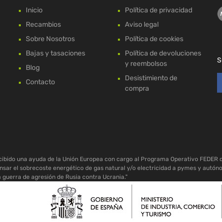
Inicio
Política de privacidad
Recambios
Aviso legal
Sobre Nosotros
Política de cookies
Bajas y tasaciones
Política de devoluciones
S
y reembolsos
Blog
Desistimiento de
Contacto
compra
ecibido una ayuda de la Unión Europea con cargo al Programa Operativo FEDER 
sar el sobrecoste energético de gas natural y/o electricidad a pymes y autón
a guerra de agresión de Rusia contra Ucrania."