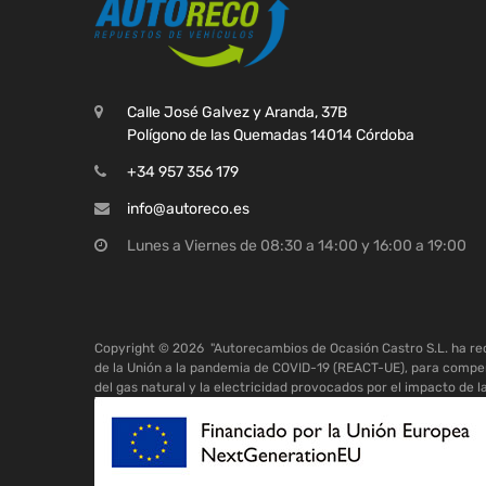
Calle José Galvez y Aranda, 37B
Polígono de las Quemadas 14014 Córdoba
+34 957 356 179
info@autoreco.es
Lunes a Viernes de 08:30 a 14:00 y 16:00 a 19:00
Copyright ©
2026
"Autorecambios de Ocasión Castro S.L. ha r
de la Unión a la pandemia de COVID-19 (REACT-UE), para compen
del gas natural y la electricidad provocados por el impacto de l