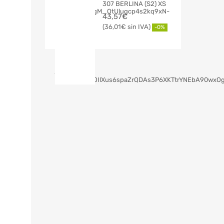
307 BERLINA (S2) XS
43,57
€
36,01
€
-0%