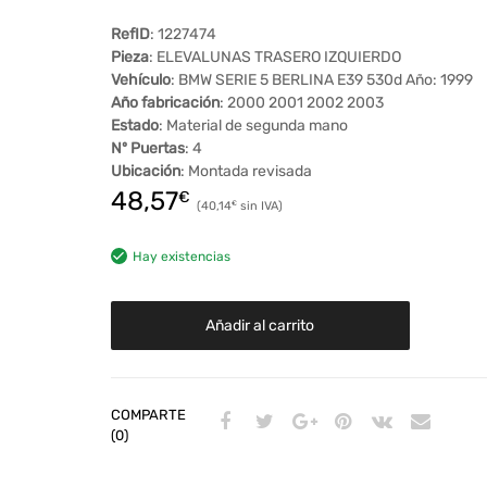
RefID
: 1227474
Pieza
: ELEVALUNAS TRASERO IZQUIERDO
Vehículo
: BMW SERIE 5 BERLINA E39 530d Año: 1999
Año fabricación
: 2000 2001 2002 2003
Estado
: Material de segunda mano
Nº Puertas
: 4
Ubicación
: Montada revisada
48,57
€
40,14
€
Hay existencias
Añadir al carrito
COMPARTE
(0)