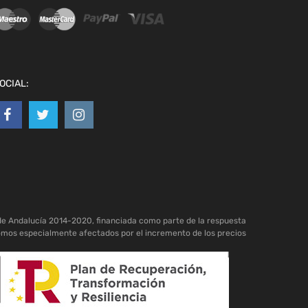
OCIAL:
de Andalucía 2014-2020, financiada como parte de la respuesta
omos especialmente afectados por el incremento de los precios