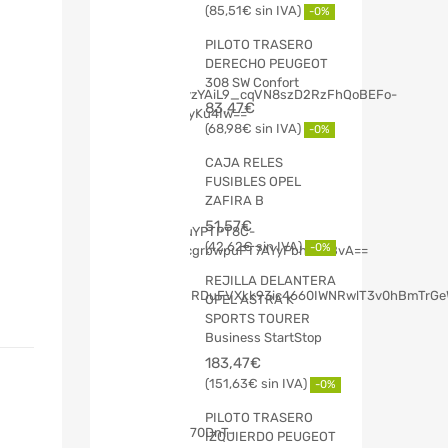
85,51
€
-0%
PILOTO TRASERO
DERECHO PEUGEOT
308 SW Confort
83,47
€
68,98
€
-0%
CAJA RELES
FUSIBLES OPEL
ZAFIRA B
51,57
€
42,62
€
-0%
REJILLA DELANTERA
OPEL ASTRA K
SPORTS TOURER
Business StartStop
183,47
€
151,63
€
-0%
PILOTO TRASERO
IZQUIERDO PEUGEOT