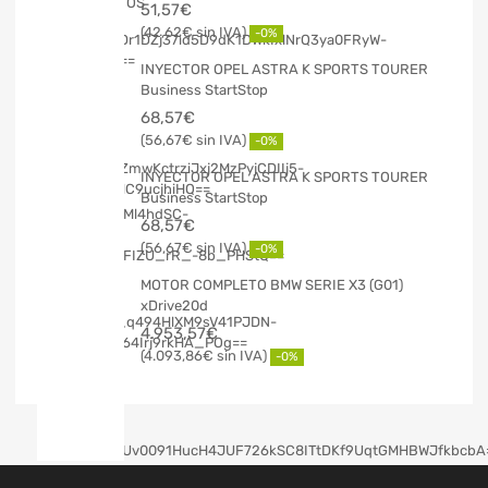
51,57
€
42,62
€
-0%
INYECTOR OPEL ASTRA K SPORTS TOURER
Business StartStop
68,57
€
56,67
€
-0%
INYECTOR OPEL ASTRA K SPORTS TOURER
Business StartStop
68,57
€
56,67
€
-0%
MOTOR COMPLETO BMW SERIE X3 (G01)
xDrive20d
4.953,57
€
4.093,86
€
-0%