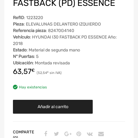
FASTBACK (PD) ESSENCE
RefID
: 1223220
Pieza
: ELEVALUNAS DELANTERO IZQUIERDO
Referencia pieza
: 82470G4140
Vehículo
: HYUNDAI I30 FASTBACK PD ESSENCE Año:
2018
Estado
: Material de segunda mano
Nº Puertas
: 5
Ubicación
: Montada revisada
63,57
€
52,54
€
Hay existencias
Añadir al carrito
COMPARTE
(0)