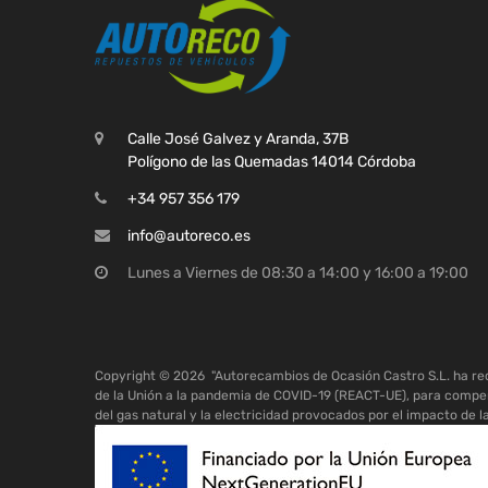
Calle José Galvez y Aranda, 37B
Polígono de las Quemadas 14014 Córdoba
+34 957 356 179
info@autoreco.es
Lunes a Viernes de 08:30 a 14:00 y 16:00 a 19:00
Copyright ©
2026
"Autorecambios de Ocasión Castro S.L. ha r
de la Unión a la pandemia de COVID-19 (REACT-UE), para compen
del gas natural y la electricidad provocados por el impacto de l