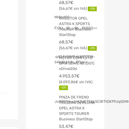
68,57
€
56,67
€
-0%
INYECTOR OPEL
ASTRA K SPORTS
TOURER Business
StartStop
68,57
€
56,67
€
-0%
MOTOR COMPLETO
BMW SERIE X3 (G01)
xDrive20d
4.953,57
€
4.093,86
€
-0%
PINZA DE FRENO
TRASERA DERECHA
OPEL ASTRA K
SPORTS TOURER
Business StartStop
53,47
€