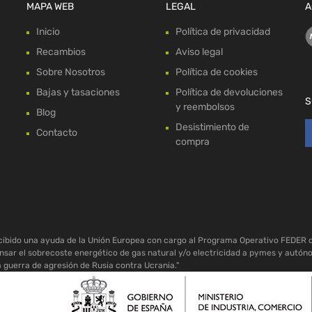
MAPA WEB
LEGAL
A
Inicio
Política de privacidad
Recambios
Aviso legal
Sobre Nosotros
Política de cookies
Bajas y tasaciones
Política de devoluciones
S
y reembolsos
Blog
Desistimiento de
Contacto
compra
ecibido una ayuda de la Unión Europea con cargo al Programa Operativo FEDER 
sar el sobrecoste energético de gas natural y/o electricidad a pymes y autón
a guerra de agresión de Rusia contra Ucrania."