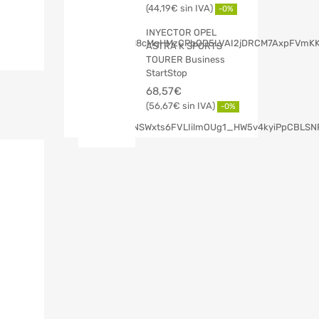
44,19
€
-0%
INYECTOR OPEL
ASTRA K SPORTS
TOURER Business
StartStop
68,57
€
56,67
€
-0%