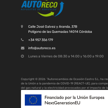
Calle José Galvez y Aranda, 37B
Polígono de las Quemadas 14014 Córdoba
+34 957 356 179
info@autoreco.es
Lunes a Viernes de 08:30 a 14:00 y 16:00 a 19:00
Copyright ©
2026
"Autorecambios de Ocasión Castro S.L. ha r
de la Unión a la pandemia de COVID-19 (REACT-UE), para compen
del gas natural y la electricidad provocados por el impacto de l