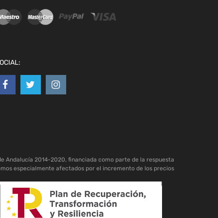
OCIAL:
de Andalucía 2014-2020, financiada como parte de la respuesta
omos especialmente afectados por el incremento de los precios