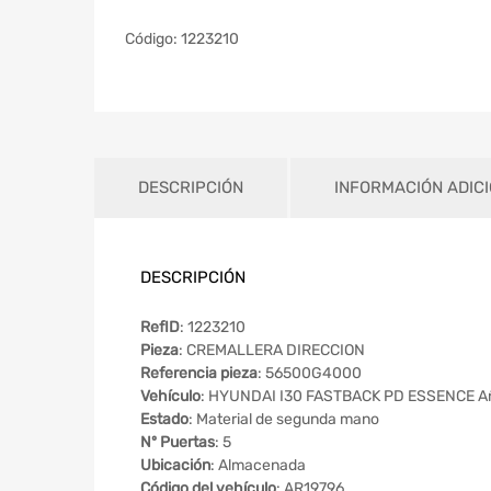
Código:
1223210
DESCRIPCIÓN
INFORMACIÓN ADIC
DESCRIPCIÓN
RefID
: 1223210
Pieza
: CREMALLERA DIRECCION
Referencia pieza
: 56500G4000
Vehículo
: HYUNDAI I30 FASTBACK PD ESSENCE A
Estado
: Material de segunda mano
Nº Puertas
: 5
Ubicación
: Almacenada
Código del vehículo
: AR19796