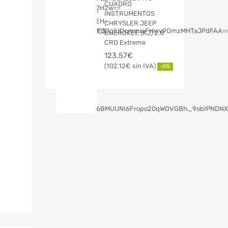
CUADRO
INSTRUMENTOS
CHRYSLER JEEP
CHEROKEE (KJ) 2.8
CRD Extreme
123,57
€
102,12
€
-0%