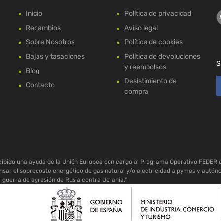
Inicio
Política de privacidad
Recambios
Aviso legal
Sobre Nosotros
Política de cookies
Bajas y tasaciones
Política de devoluciones
S
y reembolsos
Blog
Desistimiento de
Contacto
compra
ecibido una ayuda de la Unión Europea con cargo al Programa Operativo FEDER 
sar el sobrecoste energético de gas natural y/o electricidad a pymes y autón
a guerra de agresión de Rusia contra Ucrania."