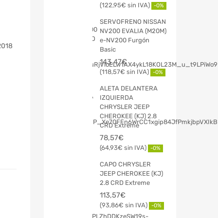
122,95
€
-0%
SERVOFRENO NISSAN
NV200 EVALIA (M20M)
e-NV200 Furgón
2018
Basic
143,47
€
118,57
€
-0%
ALETA DELANTERA
IZQUIERDA
CHRYSLER JEEP
CHEROKEE (KJ) 2.8
CRD Extreme
78,57
€
64,93
€
-0%
CAPO CHRYSLER
JEEP CHEROKEE (KJ)
2.8 CRD Extreme
113,57
€
93,86
€
-0%