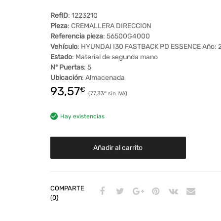
RefID
: 1223210
Pieza
: CREMALLERA DIRECCION
Referencia pieza
: 56500G4000
Vehículo
: HYUNDAI I30 FASTBACK PD ESSENCE Año: 
Estado
: Material de segunda mano
Nº Puertas
: 5
Ubicación
: Almacenada
93,57
€
77,33
€
Hay existencias
Añadir al carrito
COMPARTE
(0)