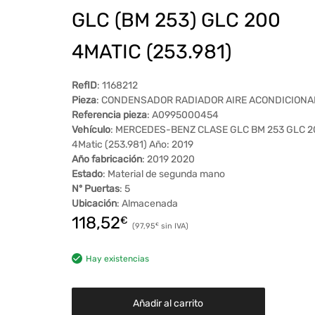
GLC (BM 253) GLC 200
4MATIC (253.981)
RefID
: 1168212
Pieza
: CONDENSADOR RADIADOR AIRE ACONDICION
Referencia pieza
: A0995000454
Vehículo
: MERCEDES-BENZ CLASE GLC BM 253 GLC 2
4Matic (253.981) Año: 2019
Año fabricación
: 2019 2020
Estado
: Material de segunda mano
Nº Puertas
: 5
Ubicación
: Almacenada
118,52
€
97,95
€
Hay existencias
Añadir al carrito