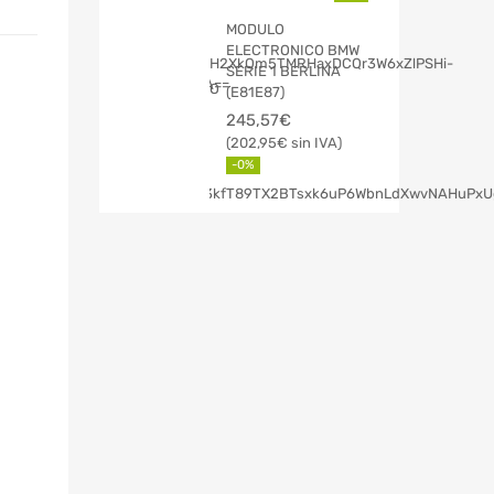
MODULO
ELECTRONICO BMW
SERIE 1 BERLINA
(E81E87)
245,57
€
202,95
€
-0%