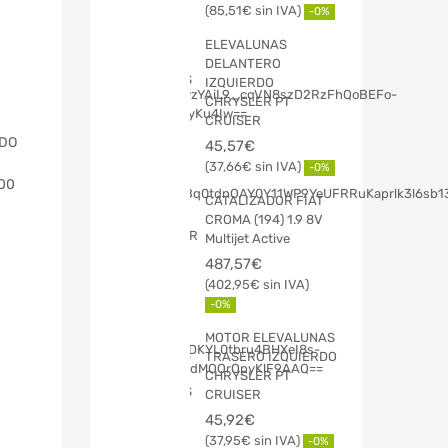
85,51
€
-0%
ELEVALUNAS
DELANTERO
IZQUIERDO
CHRYSLER PT
CRUISER
ADO
45,57
€
37,66
€
-0%
00
CATALIZADOR FIAT
CROMA (194) 1.9 8V
Multijet Active
487,57
€
402,95
€
-0%
MOTOR ELEVALUNAS
TRASERO IZQUIERDO
CHRYSLER PT
CRUISER
45,92
€
37,95
€
-0%