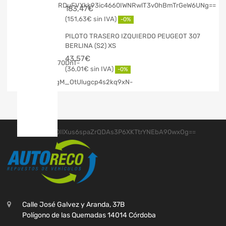
183,47
€
151,63
€
-0%
PILOTO TRASERO IZQUIERDO PEUGEOT 307
BERLINA (S2) XS
43,57
€
36,01
€
-0%
Calle José Galvez y Aranda, 37B
Polígono de las Quemadas 14014 Córdoba