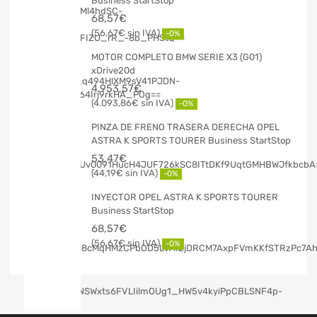
Business StartStop
68,57
€
56,67
€
-0%
MOTOR COMPLETO BMW SERIE X3 (G01)
xDrive20d
4.953,57
€
4.093,86
€
-0%
PINZA DE FRENO TRASERA DERECHA OPEL
ASTRA K SPORTS TOURER Business StartStop
53,47
€
44,19
€
-0%
INYECTOR OPEL ASTRA K SPORTS TOURER
Business StartStop
68,57
€
56,67
€
-0%