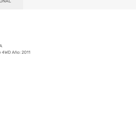
IONAL
A
 4WD Año: 2011