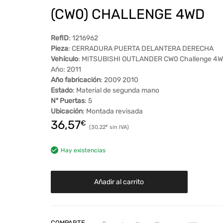
(CW0) CHALLENGE 4WD
RefID
: 1216962
Pieza
: CERRADURA PUERTA DELANTERA DERECHA
Vehículo
: MITSUBISHI OUTLANDER CW0 Challenge 4
Año: 2011
Año fabricación
: 2009 2010
Estado
: Material de segunda mano
Nº Puertas
: 5
Ubicación
: Montada revisada
36,57
€
30,22
€
Hay existencias
Añadir al carrito
COMPARTE