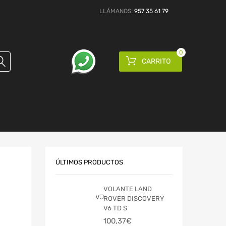
LLÁMANOS:
957 35 61 79
0
CARRITO
ÚLTIMOS PRODUCTOS
VOLANTE LAND
ROVER DISCOVERY
V6 TD S
100,37
€