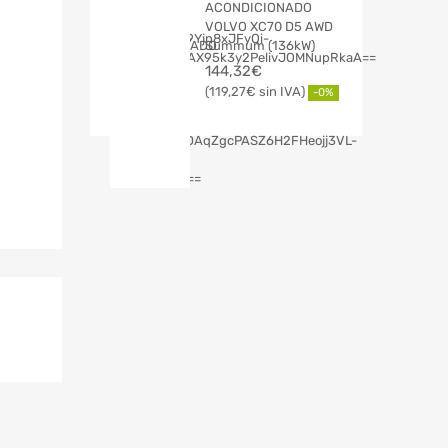
ACONDICIONADO
VOLVO XC70 D5 AWD
Summum (136kW)
144,32
€
119,27
€
-0%