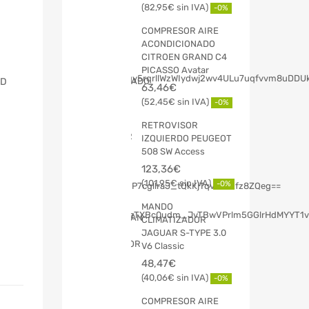
82,95
€
-0%
COMPRESOR AIRE
ACONDICIONADO
CITROEN GRAND C4
PICASSO Avatar
WD
63,46
€
52,45
€
-0%
RETROVISOR
IZQUIERDO PEUGEOT
508 SW Access
123,36
€
101,95
€
-0%
MANDO
CLIMATIZADOR
JAGUAR S-TYPE 3.0
V6 Classic
48,47
€
40,06
€
-0%
COMPRESOR AIRE