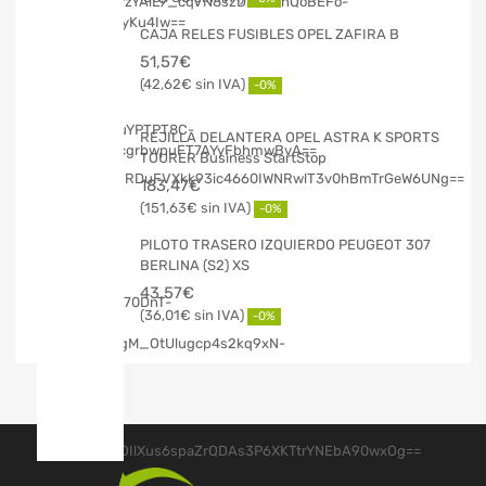
CAJA RELES FUSIBLES OPEL ZAFIRA B
51,57
€
42,62
€
-0%
REJILLA DELANTERA OPEL ASTRA K SPORTS
TOURER Business StartStop
183,47
€
151,63
€
-0%
PILOTO TRASERO IZQUIERDO PEUGEOT 307
BERLINA (S2) XS
43,57
€
36,01
€
-0%