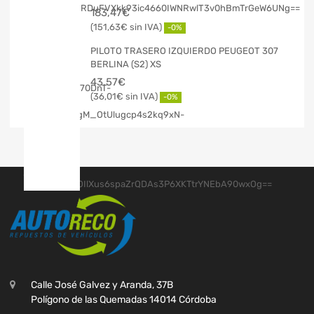
183,47
€
151,63
€
-0%
PILOTO TRASERO IZQUIERDO PEUGEOT 307
BERLINA (S2) XS
43,57
€
36,01
€
-0%
Calle José Galvez y Aranda, 37B
Polígono de las Quemadas 14014 Córdoba