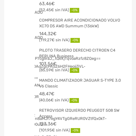
63,46
€
52,45
€
-0%
COMPRESOR AIRE ACONDICIONADO VOLVO
XC70 D5 AWD Summum (136kW)
144,32
€
119,27
€
-0%
PILOTO TRASERO DERECHO CITROEN C4
BERLINA Business
103,56
€
85,59
€
-0%
MANDO CLIMATIZADOR JAGUAR S-TYPE 3.0
V6 Classic
48,47
€
40,06
€
-0%
RETROVISOR IZQUIERDO PEUGEOT 508 SW
Access
123,36
€
101,95
€
-0%