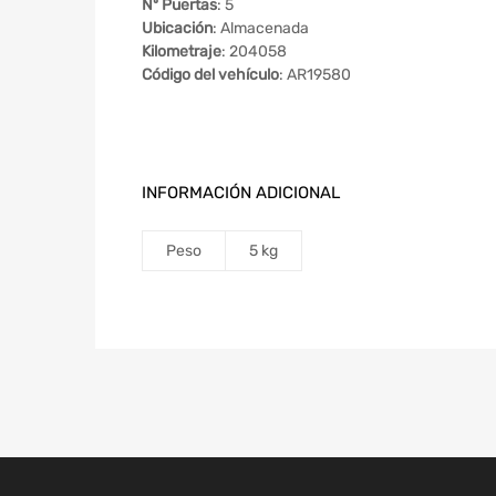
Nº Puertas
: 5
Ubicación
: Almacenada
Kilometraje
: 204058
Código del vehículo
: AR19580
INFORMACIÓN ADICIONAL
Peso
5 kg