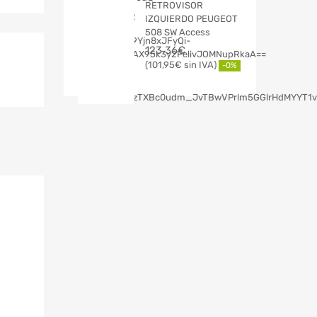
RETROVISOR
IZQUIERDO PEUGEOT
508 SW Access
123,36
€
101,95
€
-0%