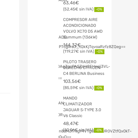
63,46
€
52,45
€
-0%
COMPRESOR AIRE
ACONDICIONADO
VOLVO XC70 D5 AWD
Summum (136kW)
144,32
€
119,27
€
-0%
PILOTO TRASERO
DERECHO CITROEN
C4 BERLINA Business
103,56
€
85,59
€
-0%
MANDO
CLIMATIZADOR
JAGUAR S-TYPE 3.0
V6 Classic
48,47
€
40,06
€
-0%