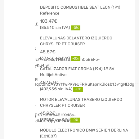
DEPOSITO COMBUSTIBLE SEAT LEON (1P1)
Reference
103,47
€
85,51
€
-0%
ELEVALUNAS DELANTERO IZQUIERDO
CHRYSLER PT CRUISER
45,57
€
37,66
€
-0%
CATALIZADOR FIAT CROMA (194) 1.9 8V
Multijet Active
487,57
€
402,95
€
-0%
MOTOR ELEVALUNAS TRASERO IZQUIERDO
CHRYSLER PT CRUISER
45,92
€
37,95
€
-0%
MODULO ELECTRONICO BMW SERIE 1 BERLINA
(E81E87)