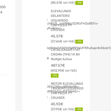
85,51
€
-0%
2000
ELEVALUNAS
04
DELANTERO
IZQUIERDO
CHRYSLER PT
CRUISER
45,57
€
37,66
€
-0%
CATALIZADOR FIAT
CROMA (194) 1.9 8V
Multijet Active
487,57
€
402,95
€
-0%
MOTOR ELEVALUNAS
TRASERO IZQUIERDO
CHRYSLER PT
CRUISER
45,92
€
37,95
€
-0%