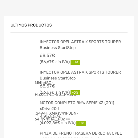
ÚLTIMOS PRODUCTOS
INYECTOR OPEL ASTRA K SPORTS TOURER
Business StartStop
68,57
€
56,67
€
-0%
INYECTOR OPEL ASTRA K SPORTS TOURER
Business StartStop
68,57
€
56,67
€
-0%
MOTOR COMPLETO BMW SERIE X3 (G01)
xDrive20d
4.953,57
€
4.093,86
€
-0%
PINZA DE FRENO TRASERA DERECHA OPEL