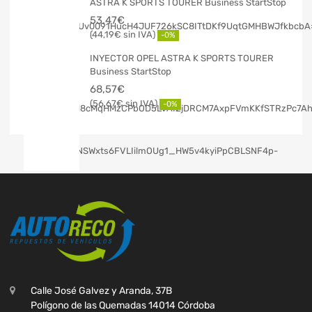
ASTRA K SPORTS TOURER Business StartStop
53,47
€
44,19
€
-0%
INYECTOR OPEL ASTRA K SPORTS TOURER
Business StartStop
68,57
€
56,67
€
-0%
Calle José Galvez y Aranda, 37B
Polígono de las Quemadas 14014 Córdoba