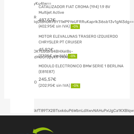
CATALIZADOR FIAT CROMA (194) 1.9 8V
Multijet Active
487,57
€
402,95
€
-0%
MOTOR ELEVALUNAS TRASERO IZQUIERDO
CHRYSLER PT CRUISER
45,92
€
37,95
€
-0%
MODULO ELECTRONICO BMW SERIE 1 BERLINA
(E81E87)
245,57
€
202,95
€
-0%