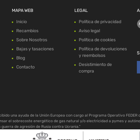
MAPA WEB
LEGAL
A
Inicio
Política de privacidad
Recambios
Aviso legal
Sobre Nosotros
Política de cookies
Bajas y tasaciones
Política de devoluciones
S
y reembolsos
Blog
Desistimiento de
Contacto
compra
ecibido una ayuda de la Unión Europea con cargo al Programa Operativo FEDER 
sar el sobrecoste energético de gas natural y/o electricidad a pymes y autón
a guerra de agresión de Rusia contra Ucrania."