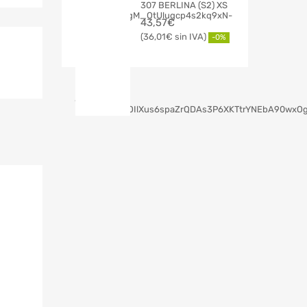
307 BERLINA (S2) XS
43,57
€
36,01
€
-0%