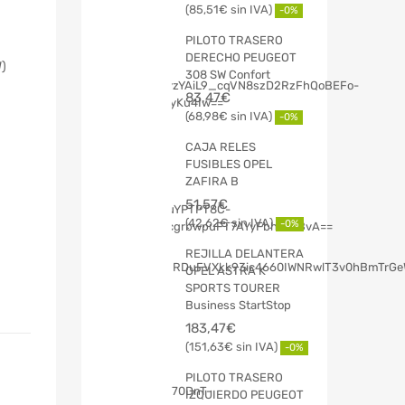
85,51
€
-0%
PILOTO TRASERO
DERECHO PEUGEOT
)
308 SW Confort
83,47
€
68,98
€
-0%
CAJA RELES
FUSIBLES OPEL
ZAFIRA B
51,57
€
42,62
€
-0%
REJILLA DELANTERA
OPEL ASTRA K
SPORTS TOURER
Business StartStop
183,47
€
151,63
€
-0%
PILOTO TRASERO
IZQUIERDO PEUGEOT