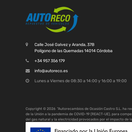
Calle José Galvez y Aranda, 37B
Polígono de las Quemadas 14014 Córdoba
+34 957 356 179
info@autoreco.es
Lunes a Viernes de 08:30 a 14:00 y 16:00 a 19:00
Copyright ©
2026
"Autorecambios de Ocasión Castro S.L. ha r
de la Unión a la pandemia de COVID-19 (REACT-UE), para compen
del gas natural y la electricidad provocados por el impacto de l