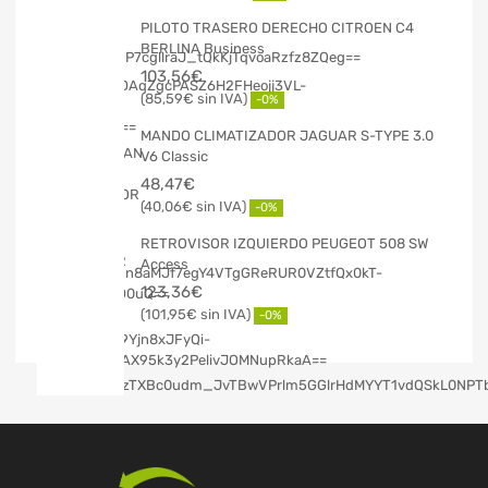
PILOTO TRASERO DERECHO CITROEN C4
BERLINA Business
103,56
€
85,59
€
-0%
MANDO CLIMATIZADOR JAGUAR S-TYPE 3.0
V6 Classic
48,47
€
40,06
€
-0%
RETROVISOR IZQUIERDO PEUGEOT 508 SW
Access
123,36
€
101,95
€
-0%