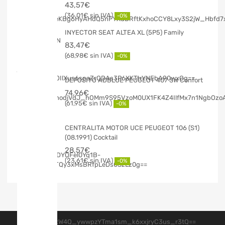
43,57
€
36,01
€
-0%
INYECTOR SEAT ALTEA XL (5P5) Family
83,47
€
68,98
€
-0%
DEPOSITO ADBLUE PEUGEOT 407 SW Confort
74,96
€
61,95
€
-0%
CENTRALITA MOTOR UCE PEUGEOT 106 (S1)
(08.1991) Cocktail
28,57
€
23,61
€
-0%