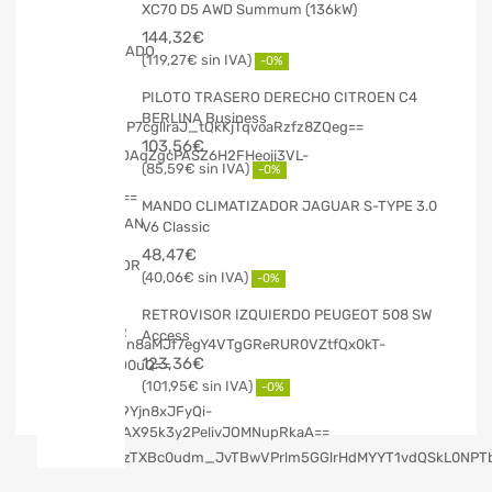
XC70 D5 AWD Summum (136kW)
144,32
€
119,27
€
-0%
PILOTO TRASERO DERECHO CITROEN C4
BERLINA Business
103,56
€
85,59
€
-0%
MANDO CLIMATIZADOR JAGUAR S-TYPE 3.0
V6 Classic
48,47
€
40,06
€
-0%
RETROVISOR IZQUIERDO PEUGEOT 508 SW
Access
123,36
€
101,95
€
-0%