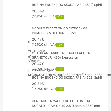
BOBINA ENCENDIDO SKODA FABIA (5J2) Spirit
20,51
€
16,95
€
-0%
MODULO ELECTRONICO CITROEN C4
PICASSOSPACETOURER Feel
20,47
€
16,92
€
-0%
MOTOR ARRANQUE RENAULT LAGUNA II
GRANDTOUR (KG0) Expression
20,47
€
16,92
€
-0%
BOBINA ENCENDIDO SKODA FABIA (5J2) Spirit
20,51
€
16,95
€
-0%
CERRADURA MALETERO PORTON FIAT
DUCATO II CAMIÓN 1.9 2.5 D Batalla 2850 mm