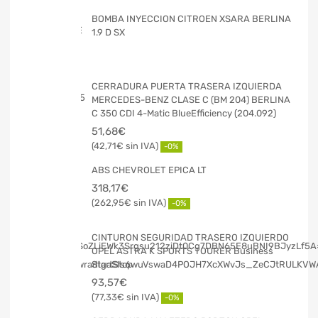
BOMBA INYECCION CITROEN XSARA BERLINA
1.9 D SX
CERRADURA PUERTA TRASERA IZQUIERDA
MERCEDES-BENZ CLASE C (BM 204) BERLINA
C 350 CDI 4-Matic BlueEfficiency (204.092)
51,68
€
42,71
€
-0%
ABS CHEVROLET EPICA LT
318,17
€
262,95
€
-0%
CINTURON SEGURIDAD TRASERO IZQUIERDO
OPEL ASTRA K SPORTS TOURER Business
StartStop
93,57
€
77,33
€
-0%