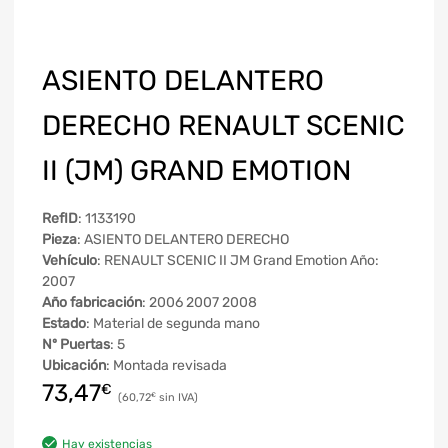
ASIENTO DELANTERO
DERECHO RENAULT SCENIC
II (JM) GRAND EMOTION
RefID
: 1133190
Pieza
: ASIENTO DELANTERO DERECHO
Vehículo
: RENAULT SCENIC II JM Grand Emotion Año:
2007
Año fabricación
: 2006 2007 2008
Estado
: Material de segunda mano
Nº Puertas
: 5
Ubicación
: Montada revisada
73,47
€
60,72
€
Hay existencias