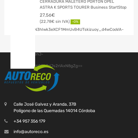
CERRADURA MALETERO PORTON OPEL
ASTRA K SPORTS TOURER Business StartStop
27,56
€
22,78
€
-0%
Calle José Galvez y Aranda, 37B
Polígono de las Quemadas 14014 Córdoba
+34 957 356 179
info@autoreco.es