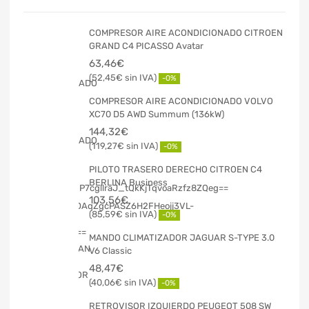
COMPRESOR AIRE ACONDICIONADO CITROEN
GRAND C4 PICASSO Avatar
63,46
€
52,45
€
-0%
COMPRESOR AIRE ACONDICIONADO VOLVO
XC70 D5 AWD Summum (136kW)
144,32
€
119,27
€
-0%
PILOTO TRASERO DERECHO CITROEN C4
BERLINA Business
103,56
€
85,59
€
-0%
MANDO CLIMATIZADOR JAGUAR S-TYPE 3.0
V6 Classic
48,47
€
40,06
€
-0%
RETROVISOR IZQUIERDO PEUGEOT 508 SW