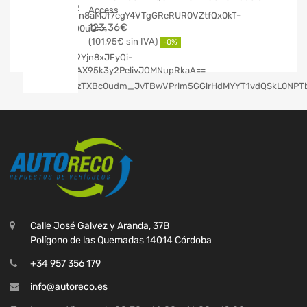
Access
123,36
€
101,95
€
-0%
Calle José Galvez y Aranda, 37B
Polígono de las Quemadas 14014 Córdoba
+34 957 356 179
info@autoreco.es