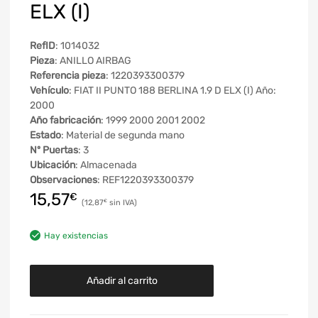
ELX (I)
RefID
: 1014032
Pieza
: ANILLO AIRBAG
Referencia pieza
: 1220393300379
Vehículo
: FIAT II PUNTO 188 BERLINA 1.9 D ELX (I) Año:
2000
Año fabricación
: 1999 2000 2001 2002
Estado
: Material de segunda mano
Nº Puertas
: 3
Ubicación
: Almacenada
Observaciones
: REF1220393300379
15,57
€
12,87
€
Hay existencias
Añadir al carrito