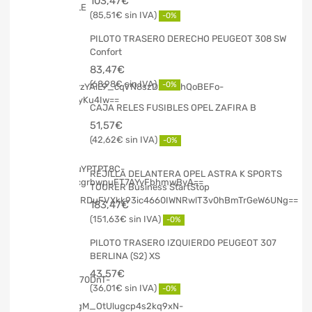
103,47
€
85,51
€
-0%
PILOTO TRASERO DERECHO PEUGEOT 308 SW
Confort
83,47
€
68,98
€
-0%
CAJA RELES FUSIBLES OPEL ZAFIRA B
51,57
€
42,62
€
-0%
REJILLA DELANTERA OPEL ASTRA K SPORTS
TOURER Business StartStop
183,47
€
151,63
€
-0%
PILOTO TRASERO IZQUIERDO PEUGEOT 307
BERLINA (S2) XS
43,57
€
36,01
€
-0%