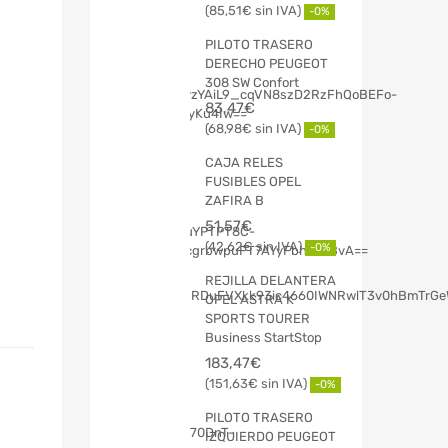
85,51
€
-0%
PILOTO TRASERO
DERECHO PEUGEOT
308 SW Confort
83,47
€
68,98
€
-0%
CAJA RELES
FUSIBLES OPEL
ZAFIRA B
51,57
€
42,62
€
-0%
REJILLA DELANTERA
OPEL ASTRA K
SPORTS TOURER
Business StartStop
183,47
€
151,63
€
-0%
PILOTO TRASERO
IZQUIERDO PEUGEOT