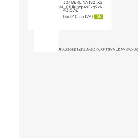
307 BERLINA (S2) XS
43,57
€
36,01
€
-0%