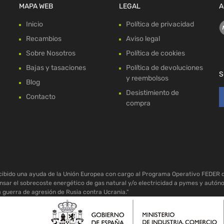
MAPA WEB
LEGAL
A
Inicio
Política de privacidad
Recambios
Aviso legal
Sobre Nosotros
Política de cookies
Bajas y tasaciones
Política de devoluciones
S
y reembolsos
Blog
Desistimiento de
Contacto
compra
ecibido una ayuda de la Unión Europea con cargo al Programa Operativo FEDER 
sar el sobrecoste energético de gas natural y/o electricidad a pymes y autón
a guerra de agresión de Rusia contra Ucrania."