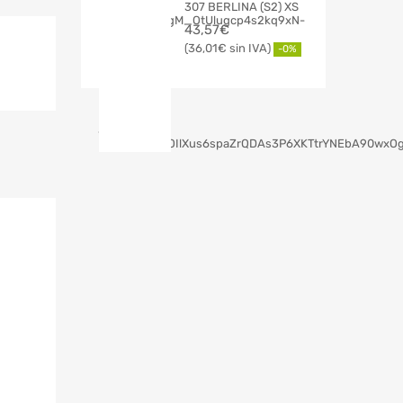
307 BERLINA (S2) XS
43,57
€
36,01
€
-0%