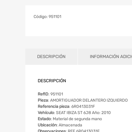
Código:
951101
DESCRIPCIÓN
INFORMACIÓN ADIC
DESCRIPCIÓN
RefID
: 951101
Pieza
: AMORTIGUADOR DELANTERO IZQUIERDO
Referencia pieza
: 6R0413031F
Vehículo
: SEAT IBIZA ST 6J8 Año: 2010
Estado
: Material de segunda mano
Ubicación
: Almacenada
Observaciones
: REF 6R0413031F