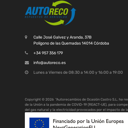
Calle José Galvez y Aranda, 37B
Polígono de las Quemadas 14014 Córdoba
+34 957 356 179
info@autoreco.es
Lunes a Viernes de 08:30 a 14:00 y 16:00 a 19:00
Copyright ©
2026
"Autorecambios de Ocasión Castro S.L. ha r
de la Unión a la pandemia de COVID-19 (REACT-UE), para compen
del gas natural y la electricidad provocados por el impacto de l