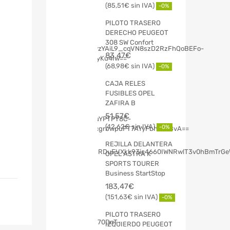
85,51
€
-0%
PILOTO TRASERO
DERECHO PEUGEOT
308 SW Confort
83,47
€
68,98
€
-0%
CAJA RELES
FUSIBLES OPEL
ZAFIRA B
51,57
€
42,62
€
-0%
REJILLA DELANTERA
OPEL ASTRA K
SPORTS TOURER
Business StartStop
183,47
€
151,63
€
-0%
PILOTO TRASERO
IZQUIERDO PEUGEOT