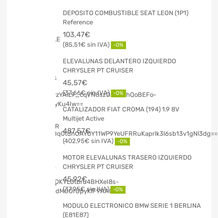
DEPOSITO COMBUSTIBLE SEAT LEON (1P1)
Reference
103,47
€
85,51
€
-0%
ELEVALUNAS DELANTERO IZQUIERDO
CHRYSLER PT CRUISER
45,57
€
37,66
€
-0%
CATALIZADOR FIAT CROMA (194) 1.9 8V
Multijet Active
487,57
€
402,95
€
-0%
MOTOR ELEVALUNAS TRASERO IZQUIERDO
CHRYSLER PT CRUISER
45,92
€
37,95
€
-0%
MODULO ELECTRONICO BMW SERIE 1 BERLINA
(E81E87)