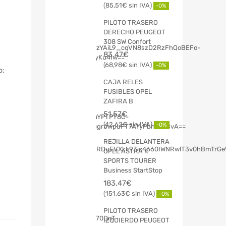
85,51
€
-0%
PILOTO TRASERO
DERECHO PEUGEOT
308 SW Confort
83,47
€
68,98
€
-0%
o:
CAJA RELES
FUSIBLES OPEL
ZAFIRA B
51,57
€
42,62
€
-0%
REJILLA DELANTERA
OPEL ASTRA K
SPORTS TOURER
Business StartStop
183,47
€
151,63
€
-0%
PILOTO TRASERO
IZQUIERDO PEUGEOT