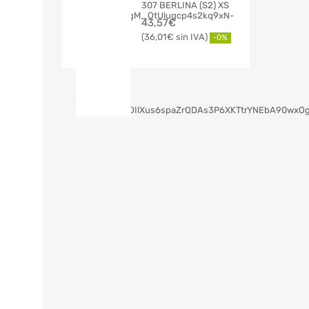
307 BERLINA (S2) XS
43,57
€
36,01
€
-0%