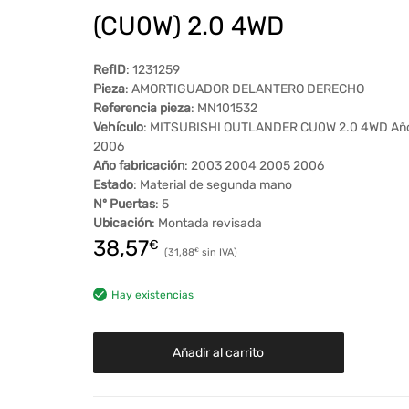
(CU0W) 2.0 4WD
RefID
: 1231259
Pieza
: AMORTIGUADOR DELANTERO DERECHO
Referencia pieza
: MN101532
Vehículo
: MITSUBISHI OUTLANDER CU0W 2.0 4WD Añ
2006
Año fabricación
: 2003 2004 2005 2006
Estado
: Material de segunda mano
Nº Puertas
: 5
Ubicación
: Montada revisada
38,57
€
31,88
€
Hay existencias
Añadir al carrito