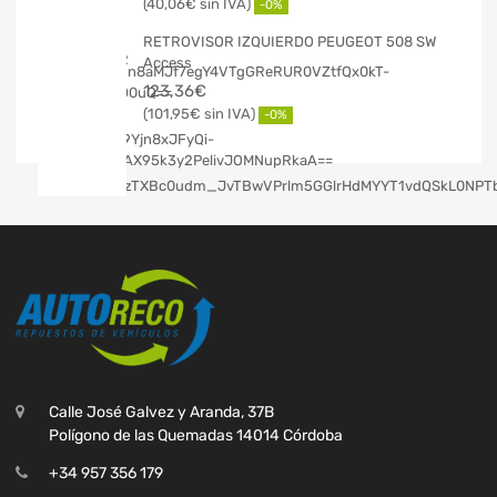
40,06
€
-0%
RETROVISOR IZQUIERDO PEUGEOT 508 SW
Access
123,36
€
101,95
€
-0%
Calle José Galvez y Aranda, 37B
Polígono de las Quemadas 14014 Córdoba
+34 957 356 179