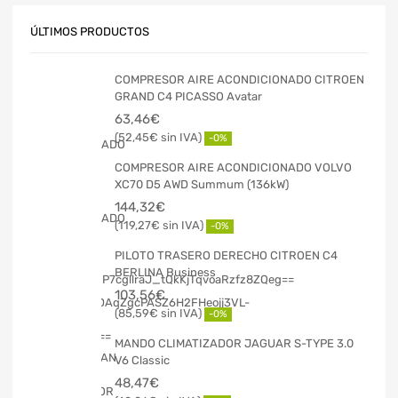
ÚLTIMOS PRODUCTOS
COMPRESOR AIRE ACONDICIONADO CITROEN
GRAND C4 PICASSO Avatar
63,46
€
52,45
€
-0%
COMPRESOR AIRE ACONDICIONADO VOLVO
XC70 D5 AWD Summum (136kW)
144,32
€
119,27
€
-0%
PILOTO TRASERO DERECHO CITROEN C4
BERLINA Business
103,56
€
85,59
€
-0%
MANDO CLIMATIZADOR JAGUAR S-TYPE 3.0
V6 Classic
48,47
€