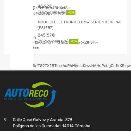
45,92
€
37,95
€
-0%
MODULO ELECTRONICO BMW SERIE 1 BERLINA
(E81E87)
245,57
€
202,95
€
-0%
Calle José Galvez y Aranda, 37B
Polígono de las Quemadas 14014 Córdoba