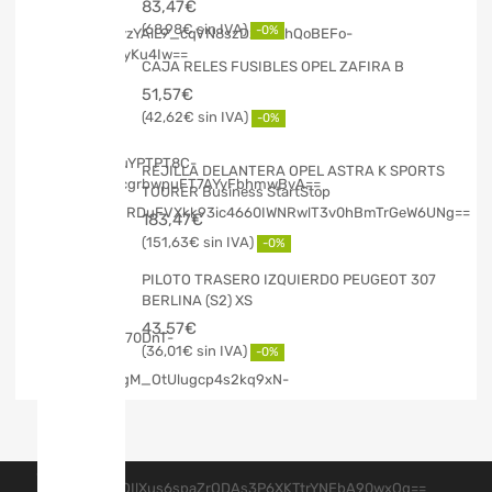
83,47
€
68,98
€
-0%
CAJA RELES FUSIBLES OPEL ZAFIRA B
51,57
€
42,62
€
-0%
REJILLA DELANTERA OPEL ASTRA K SPORTS
TOURER Business StartStop
183,47
€
151,63
€
-0%
PILOTO TRASERO IZQUIERDO PEUGEOT 307
BERLINA (S2) XS
43,57
€
36,01
€
-0%