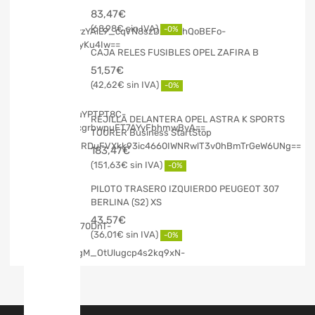
83,47
€
68,98
€
-0%
CAJA RELES FUSIBLES OPEL ZAFIRA B
51,57
€
42,62
€
-0%
REJILLA DELANTERA OPEL ASTRA K SPORTS
TOURER Business StartStop
183,47
€
151,63
€
-0%
PILOTO TRASERO IZQUIERDO PEUGEOT 307
BERLINA (S2) XS
43,57
€
36,01
€
-0%