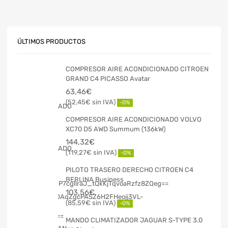
ÚLTIMOS PRODUCTOS
COMPRESOR AIRE ACONDICIONADO CITROEN
GRAND C4 PICASSO Avatar
63,46
€
52,45
€
-0%
COMPRESOR AIRE ACONDICIONADO VOLVO
XC70 D5 AWD Summum (136kW)
144,32
€
119,27
€
-0%
PILOTO TRASERO DERECHO CITROEN C4
BERLINA Business
103,56
€
85,59
€
-0%
MANDO CLIMATIZADOR JAGUAR S-TYPE 3.0