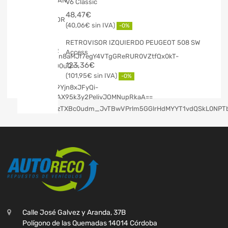
V6 Classic
48,47
€
40,06
€
-0%
RETROVISOR IZQUIERDO PEUGEOT 508 SW
Access
123,36
€
101,95
€
-0%
Calle José Galvez y Aranda, 37B
Polígono de las Quemadas 14014 Córdoba